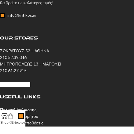
θα βρείτε τις καλύτερες τιμές!
info@kritikos.gr
OUR STORES
ΣΩΚΡΑΤΟΥΣ 52 – ΑΘΗΝΑ
210 52.39.046
ΜΗΤΡΟΠΟΛΕΩΣ 13 – ΜΑΡΟΥΣΙ
210 61.27.915
Η ΙΣΤΟΡΙΑ ΜΑΣ
USEFUL LINKS
Πολιτική Ακύρωσης
Πολιτική Απορρήτου
Όροι και Προϋποθέσεις
Shop
Cart
Επικοινωνία
Πολιτική Cookie