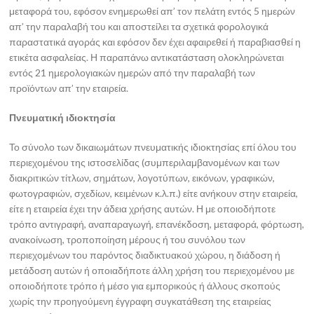
μεταφορά του, εφόσον ενημερωθεί απ’ τον πελάτη εντός 5 ημερών
απ’ την παραλαβή του και αποστείλει τα σχετικά φορολογικά
παραστατικά αγοράς και εφόσον δεν έχει αφαιρεθεί ή παραβιασθεί η
ετικέτα ασφαλείας. Η παραπάνω αντικατάσταση ολοκληρώνεται
εντός 21 ημερολογιακών ημερών από την παραλαβή των
προϊόντων απ’ την εταιρεία.
Πνευματική ιδιοκτησία
Το σύνολο των δικαιωμάτων πνευματικής ιδιοκτησίας επί όλου του
περιεχομένου της ιστοσελίδας (συμπεριλαμβανομένων και των
διακριτικών τίτλων, σημάτων, λογοτύπων, εικόνων, γραφικών,
φωτογραφιών, σχεδίων, κειμένων κ.λ.π.) είτε ανήκουν στην εταιρεία,
είτε η εταιρεία έχει την άδεια χρήσης αυτών. Η με οποιοδήποτε
τρόπο αντιγραφή, αναπαραγωγή, επανέκδοση, μεταφορά, φόρτωση,
ανακοίνωση, τροποποίηση μέρους ή του συνόλου των
περιεχομένων του παρόντος διαδικτυακού χώρου, η διάδοση ή
μετάδοση αυτών ή οποιαδήποτε άλλη χρήση του περιεχομένου με
οποιοδήποτε τρόπο ή μέσο για εμπορικούς ή άλλους σκοπούς
χωρίς την προηγούμενη έγγραφη συγκατάθεση της εταιρείας