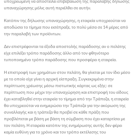
υποχρεωμένη να αποστείλει επιβεβαίωση της παραλαβής δήλωσης
υπαναχώρησης μόλις αυτή περιέλθει σε αυτήν.
Κατόπιν της δήλωσης υπαναχώρησης, η εταιρεία υποχρεούται να
αποδώσει το τίμημα που εισέπραξε, το πολύ μέσα σε 14 μέρες από
την παραλαβή των προϊόντων.
Δεν επιστρέφονται τα έξοδα αποστολής παράδοσης αν ο πελάτης
είχε επιλέξει τρόπο παράδοσης άλλο από τον φθηνότερο
τυποποιημένο τρόπο παράδοσης που προσφέρει η εταιρεία.
Η επιστροφή των χρημάτων στον πελάτη, θα γίνεται με τον ίδιο μέσο
με το οποίο είχε γίνει η αρχική είσπραξη. Συγκεκριμένα στην
περίπτωση χρέωσης μέσω πιστωτικής κάρτας ως εξής: σε
περίπτωση που μέχρι την υπαναχώρηση και επιστροφή του είδους
έχει καταβληθεί στην εταιρεία το τίμημα από την Τράπεζα, η εταιρεία
θα υποχρεούται να ενημερώσει την Τράπεζα για την ακύρωση της
συναλλαγής και η τράπεζα θα προβεί σε κάθε πράξη που
προβλέπεται με βάση με βάση τη σύμβαση που έχει καταρτίσει με
τον πελάτη. Η εταιρεία κατόπιν της ενημέρωσης αυτής δεν φέρει
καμία ευθύνη για το χρόνο και τον τρόπο εκτέλεσης του