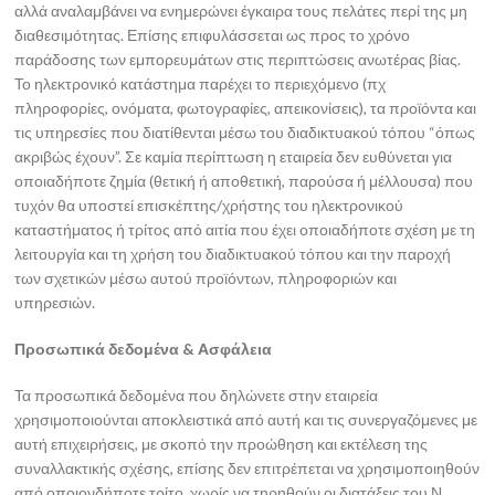
αλλά αναλαμβάνει να ενημερώνει έγκαιρα τους πελάτες περί της μη
διαθεσιμότητας. Επίσης επιφυλάσσεται ως προς το χρόνο
παράδοσης των εμπορευμάτων στις περιπτώσεις ανωτέρας βίας.
Το ηλεκτρονικό κατάστημα παρέχει το περιεχόμενο (πχ
πληροφορίες, ονόματα, φωτογραφίες, απεικονίσεις), τα προϊόντα και
τις υπηρεσίες που διατίθενται μέσω του διαδικτυακού τόπου “όπως
ακριβώς έχουν”. Σε καμία περίπτωση η εταιρεία δεν ευθύνεται για
οποιαδήποτε ζημία (θετική ή αποθετική, παρούσα ή μέλλουσα) που
τυχόν θα υποστεί επισκέπτης/χρήστης του ηλεκτρονικού
καταστήματος ή τρίτος από αιτία που έχει οποιαδήποτε σχέση με τη
λειτουργία και τη χρήση του διαδικτυακού τόπου και την παροχή
των σχετικών μέσω αυτού προϊόντων, πληροφοριών και
υπηρεσιών.
Προσωπικά δεδομένα & Ασφάλεια
Τα προσωπικά δεδομένα που δηλώνετε στην εταιρεία
χρησιμοποιούνται αποκλειστικά από αυτή και τις συνεργαζόμενες με
αυτή επιχειρήσεις, με σκοπό την προώθηση και εκτέλεση της
συναλλακτικής σχέσης, επίσης δεν επιτρέπεται να χρησιμοποιηθούν
από οποιονδήποτε τρίτο, χωρίς να τηρηθούν οι διατάξεις του Ν.