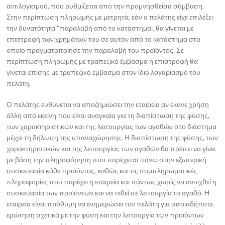
αντιλογισμού, που ρυθμίζεται από την προμνησθείσα σύμβαση.
Στην περίπτωση πληρωμής με μετρητά, εάν ο πελάτης είχε επιλέξει
την δυνατότητα “παραλαβή από το κατάστημα”, θα γίνεται με
επιστροφή των χρημάτων του σε αυτόν από το κατάστημα στο
οποίο πραγματοποίησε την παραλαβή του προϊόντος. Σε
περίπτωση πληρωμής με τραπεζικό έμβασμα η επιστροφή θα
γίνεται επίσης με τραπεζικό έμβασμα στον ίδιο λογαριασμό του
πελάτη.
Ο πελάτης ευθύνεται να αποζημιώσει την εταιρεία αν έκανε χρήση
άλλη από εκείνη που είναι αναγκαία για τη διαπίστωση της φύσης,
των χαρακτηριστικών και της λειτουργίας των αγαθών στο διάστημα
μέχρι τη δήλωση της υπαναχώρησης. Η διαπίστωση της φύσης, των
χαρακτηριστικών και της λειτουργίας των αγαθών θα πρέπει να γίνει
με βάση την πληροφόρηση που παρέχεται πάνω στην εξωτερική
συσκευασία κάθε προϊόντος, καθώς και τις συμπληρωματικές
πληροφορίες που παρέχει η εταιρεία και πάντως χωρίς να ανοιχθεί η
συσκευασία των προϊόντων και να τεθεί σε λειτουργία το αγαθό. Η
εταιρεία είναι πρόθυμη να ενημερώσει τον πελάτη για οποιαδήποτε
ερώτηση σχετικά με την φύση και την λειτουργία των προϊόντων