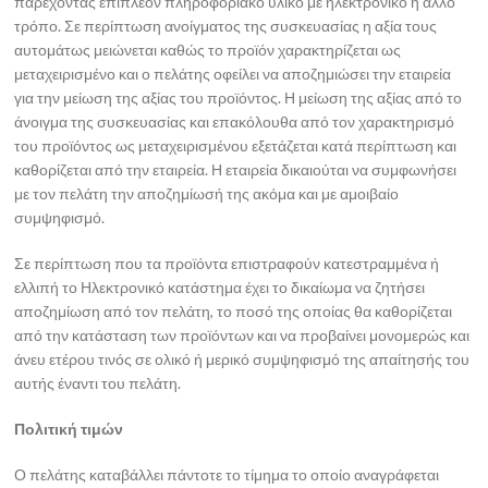
παρέχοντας επιπλέον πληροφοριακό υλικό με ηλεκτρονικό ή άλλο
τρόπο. Σε περίπτωση ανοίγματος της συσκευασίας η αξία τους
αυτομάτως μειώνεται καθώς το προϊόν χαρακτηρίζεται ως
μεταχειρισμένο και ο πελάτης οφείλει να αποζημιώσει την εταιρεία
για την μείωση της αξίας του προϊόντος. Η μείωση της αξίας από το
άνοιγμα της συσκευασίας και επακόλουθα από τον χαρακτηρισμό
του προϊόντος ως μεταχειρισμένου εξετάζεται κατά περίπτωση και
καθορίζεται από την εταιρεία. Η εταιρεία δικαιούται να συμφωνήσει
με τον πελάτη την αποζημίωσή της ακόμα και με αμοιβαίο
συμψηφισμό.
Σε περίπτωση που τα προϊόντα επιστραφούν κατεστραμμένα ή
ελλιπή το Ηλεκτρονικό κατάστημα έχει το δικαίωμα να ζητήσει
αποζημίωση από τον πελάτη, το ποσό της οποίας θα καθορίζεται
από την κατάσταση των προϊόντων και να προβαίνει μονομερώς και
άνευ ετέρου τινός σε ολικό ή μερικό συμψηφισμό της απαίτησής του
αυτής έναντι του πελάτη.
Πολιτική τιμών
Ο πελάτης καταβάλλει πάντοτε το τίμημα το οποίο αναγράφεται