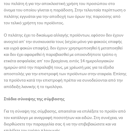
του πελάτη ή για την αποκλειστική χρήση του προσώπου στο
όνομα του οποίου γίνεται η παράδοση. Στην τελευταία περίπτωση ο
πελάτης εγγυάται για την αποδοχή των όρων της παρούσης από
τον τελικό χρήστη του προϊόντος.
Ο πελάτης έχει το δικαίωμα αλλαγής προϊόντων, εφόσον δεν έχουν
ανοιχτεί απ’ την συσκευασία τους (ισχύει μόνο για φακούς επαφής
και υγρά φακών επαφής), δεν έχουν χρησιμοποιηθεί ή μεταποιηθεί
και δεν έχει αφαιρεθεί ή παραβιασθεί με οποιονδήποτε τρόπο η
ετικέτα ασφαλείας απ’ τον βραχίονα, εντός 14 ημερολογιακών
ημερών από την παραλαβή τους, με χρέωσή μας για τα έξοδα
αποστολής για την επιστροφή των προϊόντων στην εταιρεία. Επίσης
τα προϊόντα κατά την επιστροφή πρέπει να συνοδεύονται από την
απόδειξη λιανικής ή το τιμολόγιο.
Στάδια σύναψης της σύμβασης
Για τη σύναψη της σύμβασης, απαιτείται να επιλέξετε το προϊόν από
τον κατάλογο με αναγραφή ποσοτήτων και ειδών. Στη συνέχεια, να
διορθώσετε την παραγγελία σας ή να την επιβεβαιώσετε και να
επιλέξετε τον τρόπο πληρωμής.