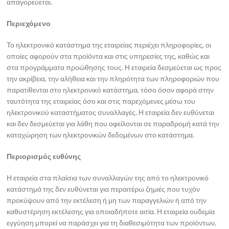
απαγορεύεται.
Περιεχόμενο
Το ηλεκτρονικό κατάστημα της εταιρείας περιέχει πληροφορίες, οι
οποίες αφορούν στα προϊόντα και στις υπηρεσίες της, καθώς και
στα προγράμματα προώθησης τους. Η εταιρεία δεσμεύεται ως προς
την ακρίβεια, την αλήθεια και την πληρότητα των πληροφοριών που
παρατίθενται στο ηλεκτρονικό κατάστημα, τόσο όσον αφορά στην
ταυτότητα της εταιρείας όσο και στις παρεχόμενες μέσω του
ηλεκτρονικού καταστήματος συναλλαγές. Η εταιρεία δεν ευθύνεται
και δεν δεσμεύεται για λάθη που οφείλονται σε παραδρομή κατά την
καταχώρηση των ηλεκτρονικών δεδομένων στο κατάστημα.
Περιορισμός ευθύνης
Η εταιρεία στα πλαίσια των συναλλαγών της από το ηλεκτρονικό
κατάστημά της δεν ευθύνεται για περαιτέρω ζημιές που τυχόν
προκύψουν από την εκτέλεση ή μη των παραγγελιών ή από την
καθυστέρηση εκτέλεσης για οποιαδήποτε αιτία. Η εταιρεία ουδεμία
εγγύηση μπορεί να παράσχει για τη διαθεσιμότητα των προϊόντων,