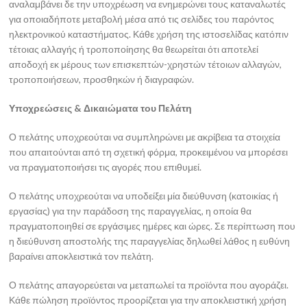
αναλαμβάνει δε την υποχρέωση να ενημερώνει τους καταναλωτές
για οποιαδήποτε μεταβολή μέσα από τις σελίδες του παρόντος
ηλεκτρονικού καταστήματος. Κάθε χρήση της ιστοσελίδας κατόπιν
τέτοιας αλλαγής ή τροποποίησης θα θεωρείται ότι αποτελεί
αποδοχή εκ μέρους των επισκεπτών-χρηστών τέτοιων αλλαγών,
τροποποιήσεων, προσθηκών ή διαγραφών.
Υποχρεώσεις & Δικαιώματα του Πελάτη
Ο πελάτης υποχρεούται να συμπληρώνει με ακρίβεια τα στοιχεία
που απαιτούνται από τη σχετική φόρμα, προκειμένου να μπορέσει
να πραγματοποιήσει τις αγορές που επιθυμεί.
Ο πελάτης υποχρεούται να υποδείξει μία διεύθυνση (κατοικίας ή
εργασίας) για την παράδοση της παραγγελίας, η οποία θα
πραγματοποιηθεί σε εργάσιμες ημέρες και ώρες. Σε περίπτωση που
η διεύθυνση αποστολής της παραγγελίας δηλωθεί λάθος η ευθύνη
βαραίνει αποκλειστικά τον πελάτη.
Ο πελάτης απαγορεύεται να μεταπωλεί τα προϊόντα που αγοράζει.
Κάθε πώληση προϊόντος προορίζεται για την αποκλειστική χρήση