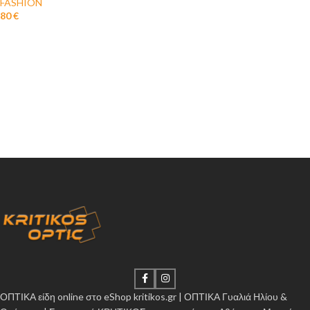
FASHION
80
€
ΟΠΤΙΚΑ είδη online στο eShop kritikos.gr | ΟΠΤΙΚΑ Γυαλιά Ηλίου &