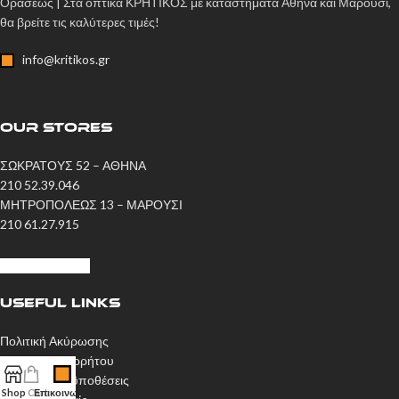
Οράσεως | Στα οπτικά ΚΡΗΤΙΚΟΣ με καταστήματα Αθήνα και Μαρούσι,
θα βρείτε τις καλύτερες τιμές!
info@kritikos.gr
OUR STORES
ΣΩΚΡΑΤΟΥΣ 52 – ΑΘΗΝΑ
210 52.39.046
ΜΗΤΡΟΠΟΛΕΩΣ 13 – ΜΑΡΟΥΣΙ
210 61.27.915
Η ΙΣΤΟΡΙΑ ΜΑΣ
USEFUL LINKS
Πολιτική Ακύρωσης
Πολιτική Απορρήτου
Όροι και Προϋποθέσεις
Shop
Cart
Επικοινωνία