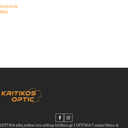
FASHION
90
€
ΟΠΤΙΚΑ είδη online στο eShop kritikos.gr | ΟΠΤΙΚΑ Γυαλιά Ηλίου &