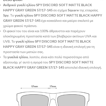
Ανδρικό γυαλί ηλίου SPY DISCORD SOFT MATTE BLACK
HAPPY GRAY GREEN 57/17-145
σε σχήμα
Square
της εταιρείας
Spy
. To
γυαλί ηλίου SPY DISCORD SOFT MATTE BLACK HAPPY
GRAY GREEN 57/17-145
έχει κοκκάλινο και μαύρο σκελετό με
χρώμα φακού πράσινο.
Οι φακοί του του είναι και 100% άθραυστοι και παρέχουν
ολοκληρωμένη προστασία κατά των βλαβερών ακτίνων UVA και
UVB. Το
γυαλί ηλίου
SPY DISCORD SOFT MATTE BLACK
HAPPY GRAY GREEN 57/17-145
είναι η ιδανική επιλογή για τη
προστασία των ματιών σας.
Τα
γυαλιά ηλίου
, λοιπόν, είναι κάτι πολύ περισσότερο από
αξεσουάρ, γι’ αυτό η αγορά του
SPY DISCORD SOFT MATTE
BLACK HAPPY GRAY GREEN 57/17-145
αποτελεί ιδανική επιλογή.